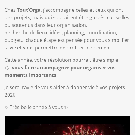
Chez
Tout’Orga
, j’accompagne celles et ceux qui ont
des projets, mais qui souhaitent être guidés, conseillés
ou soutenus dans leur organisation.
Recherche de lieux, idées, planning, coordination,
budget… chaque étape est pensée pour vous simplifier
la vie et vous permettre de profiter pleinement.
Cette année, votre résolution pourrait être simple :
👉
vous faire accompagner pour organiser vos
moments importants
.
Je serai ravie de vous aider à donner vie à vos projets
2026.
✨ Très belle année à vous ✨